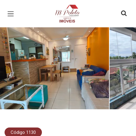
Página inicial
<
>
Código 1130