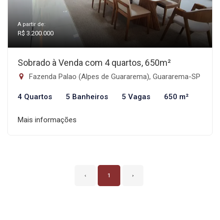
A partir de:
R$ 3.200.000
Sobrado à Venda com 4 quartos, 650m²
Fazenda Palao (Alpes de Guararema), Guararema-SP
4 Quartos
5 Banheiros
5 Vagas
650 m²
Mais informações
‹
1
›