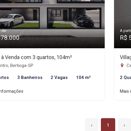
r de:
A parti
878.000
R$ 
 à Venda com 3 quartos, 104m²
Vill
ntro, Bertioga-SP
Ce
rtos
3 Banheiros
2 Vagas
104 m²
2 Qu
informações
Mais 
‹
1
›