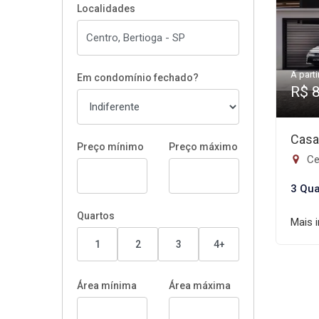
Localidades
A parti
Em condomínio fechado?
R$ 
Casa
Preço mínimo
Preço máximo
Ce
3 Qua
Quartos
Mais 
1
2
3
4+
Área mínima
Área máxima