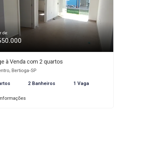
r de:
550.000
age à Venda com 2 quartos
ntro, Bertioga-SP
artos
2 Banheiros
1 Vaga
informações