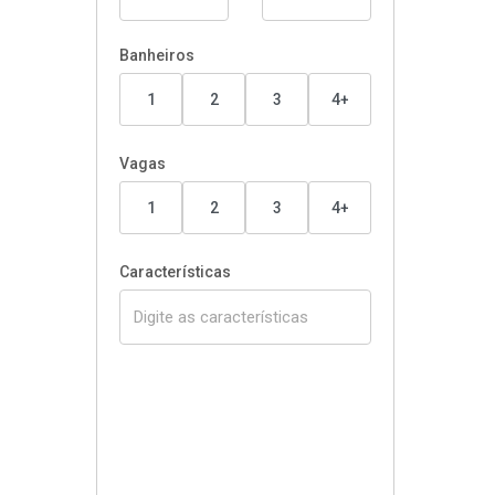
Banheiros
1
2
3
4+
Vagas
1
2
3
4+
Características