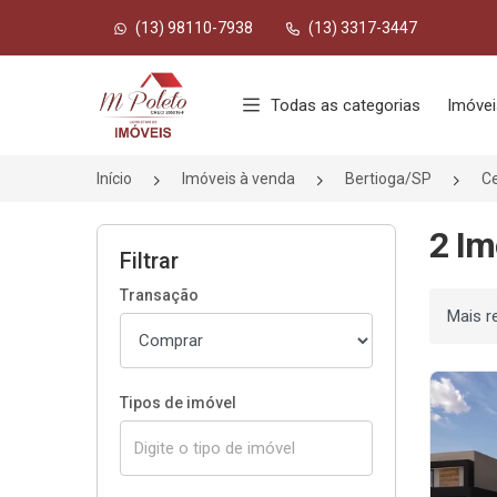
(13) 98110-7938
(13) 3317-3447
Página inicial
Todas as categorias
Imóvei
Início
Imóveis à venda
Bertioga/SP
C
2 Im
Filtrar
Transação
Ordenar
Tipos de imóvel