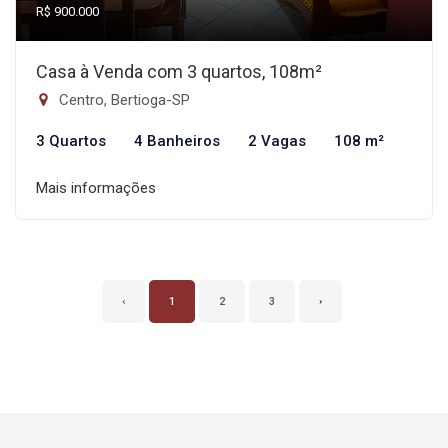
R$ 900.000
Casa à Venda com 3 quartos, 108m²
Centro, Bertioga-SP
3 Quartos
4 Banheiros
2 Vagas
108 m²
Mais informações
‹
1
2
3
›