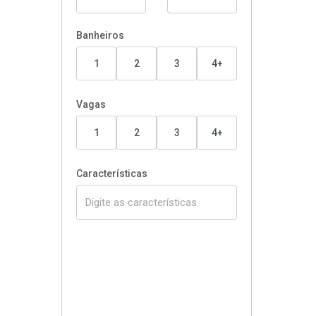
Banheiros
1
2
3
4+
Vagas
1
2
3
4+
Características