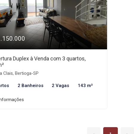
1.150.000
rtura Duplex à Venda com 3 quartos,
m²
a Clais, Bertioga-SP
rtos
2 Banheiros
2 Vagas
143 m²
informações