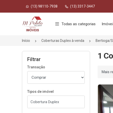
(13) 98110-7938
(13) 3317-3447
Página inicial
Todas as categorias
Imóvei
Início
Coberturas Duplex à venda
Bertioga/
1 Co
Filtrar
Transação
Ordenar
Tipos de imóvel