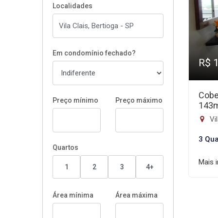
Localidades
Em condomínio fechado?
R$ 
Cobe
Preço mínimo
Preço máximo
143
Vil
3 Qua
Quartos
Mais 
1
2
3
4+
Área mínima
Área máxima