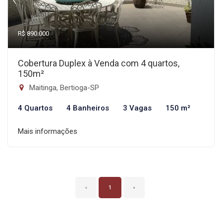
R$ 890.000
Cobertura Duplex à Venda com 4 quartos,
150m²
Maitinga, Bertioga-SP
4 Quartos
4 Banheiros
3 Vagas
150 m²
Mais informações
‹
1
›