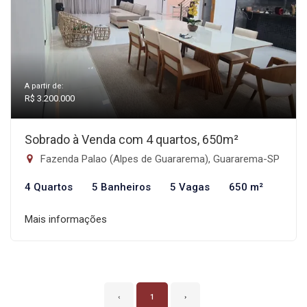
A partir de:
R$ 3.200.000
Sobrado à Venda com 4 quartos, 650m²
Fazenda Palao (Alpes de Guararema), Guararema-SP
4 Quartos
5 Banheiros
5 Vagas
650 m²
Mais informações
‹
1
›