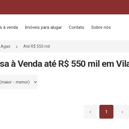
s à venda
Imóveis para alugar
Contato
Sobre nós
a Agaó
Até R$ 550 mil
sa à Venda até R$ 550 mil em Vil
 por
‹
1
›