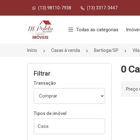
(13) 98110-7938
(13) 3317-3447
Página inicial
Todas as categorias
Imóvei
Início
Casas à venda
Bertioga/SP
Vil
0 Ca
Filtrar
Transação
Ordenar
Tipos de imóvel