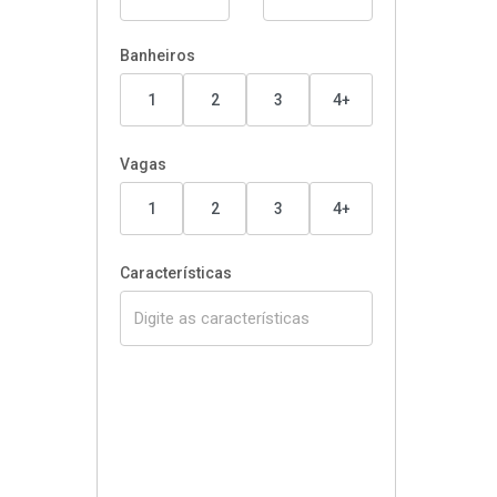
Banheiros
1
2
3
4+
Vagas
1
2
3
4+
Características