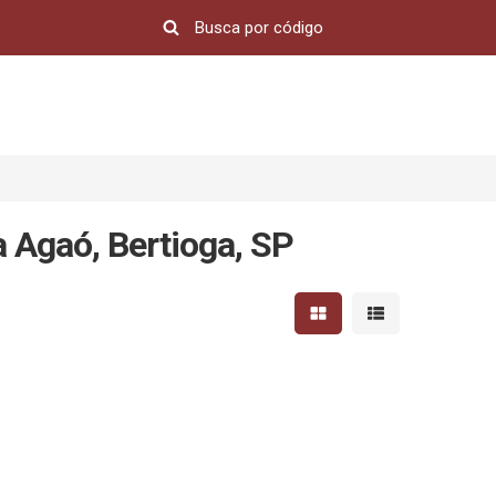
a Agaó, Bertioga, SP
Mostrar resultados em 
Mostrar resultad