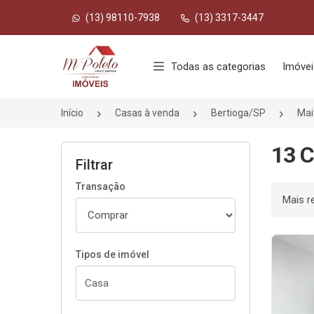
(13) 98110-7938
(13) 3317-3447
Página inicial
Todas as categorias
Imóvei
Início
Casas à venda
Bertioga/SP
Mai
13 C
Filtrar
Transação
Ordenar
Tipos de imóvel