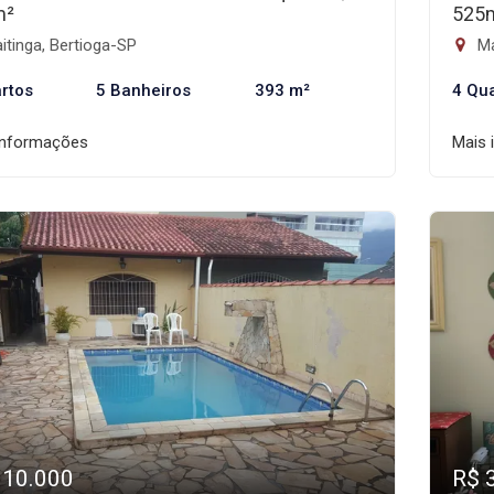
m²
525
tinga, Bertioga-SP
Ma
rtos
5 Banheiros
393 m²
4 Qu
informações
Mais 
910.000
R$ 