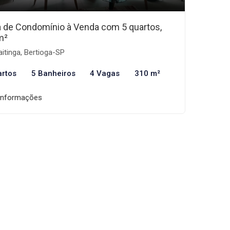
 de Condomínio à Venda com 5 quartos,
m²
itinga, Bertioga-SP
artos
5 Banheiros
4 Vagas
310 m²
informações