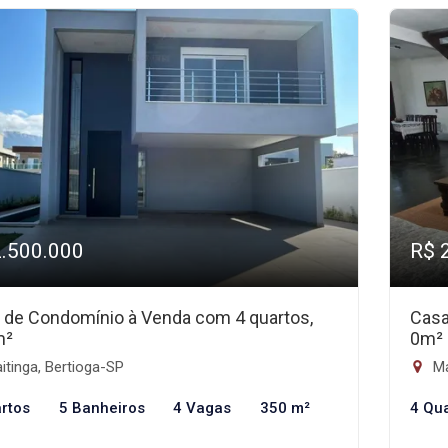
2.500.000
R$ 
 de Condomínio à Venda com 4 quartos,
Casa
m²
0m²
tinga, Bertioga-SP
Ma
rtos
5 Banheiros
4 Vagas
350 m²
4 Qu