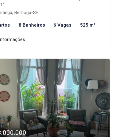
m²
itinga, Bertioga-SP
artos
8 Banheiros
6 Vagas
525 m²
informações
3.000.000