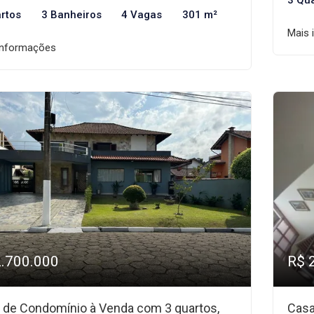
3 Qu
rtos
3 Banheiros
4 Vagas
301 m²
Mais 
informações
2.700.000
R$ 
 de Condomínio à Venda com 3 quartos,
Casa