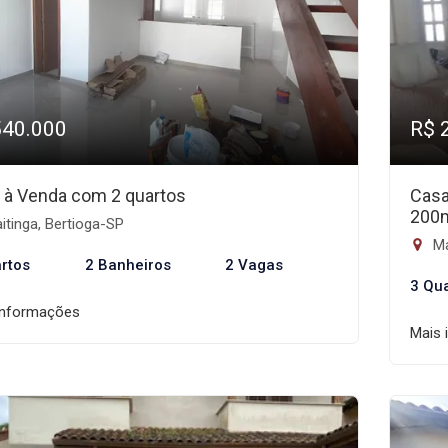
540.000
R$ 
 à Venda com 2 quartos
Casa
200
tinga, Bertioga-SP
Ma
rtos
2 Banheiros
2 Vagas
3 Qu
informações
Mais 