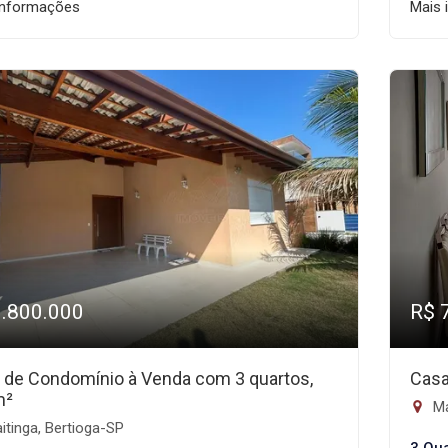
informações
Mais 
1.800.000
R$ 
 de Condomínio à Venda com 3 quartos,
Casa
m²
Ma
tinga, Bertioga-SP