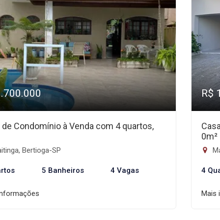
1.700.000
R$ 
 de Condomínio à Venda com 4 quartos,
Casa
0m²
tinga, Bertioga-SP
Ma
rtos
5 Banheiros
4 Vagas
4 Qu
informações
Mais 