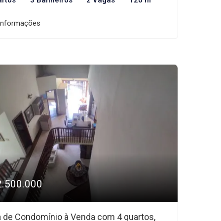
artos
3 Banheiros
2 Vagas
120 m²
informações
2.500.000
 de Condomínio à Venda com 4 quartos,