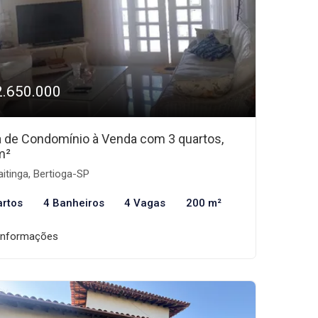
2.650.000
 de Condomínio à Venda com 3 quartos,
m²
itinga, Bertioga-SP
artos
4 Banheiros
4 Vagas
200 m²
informações