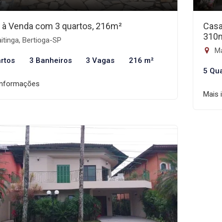
 à Venda com 3 quartos, 216m²
Casa
310
tinga, Bertioga-SP
Ma
rtos
3 Banheiros
3 Vagas
216 m²
5 Qu
informações
Mais 