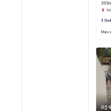
393
Mai
3 Qua
Mais 
R$ 