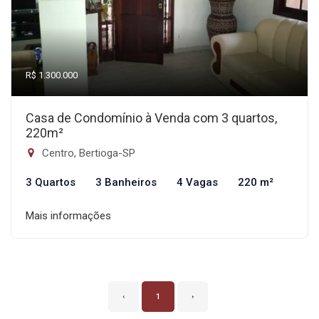
R$ 1.300.000
Casa de Condomínio à Venda com 3 quartos,
220m²
Centro, Bertioga-SP
3 Quartos
3 Banheiros
4 Vagas
220 m²
Mais informações
‹
1
›