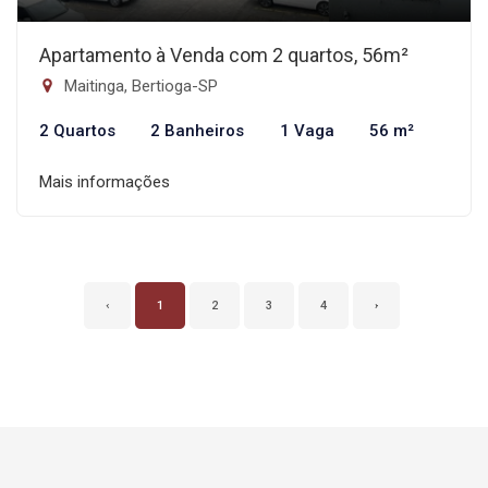
Apartamento à Venda com 2 quartos, 56m²
Maitinga, Bertioga-SP
2 Quartos
2 Banheiros
1 Vaga
56 m²
Mais informações
‹
1
2
3
4
›