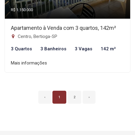
R$ 1.150.000
Apartamento à Venda com 3 quartos, 142m²
Centro, Bertioga-SP
3 Quartos
3 Banheiros
3 Vagas
142 m²
Mais informações
‹
1
2
›