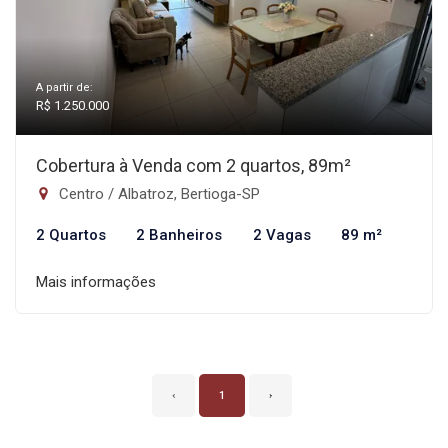
A partir de:
R$ 1.250.000
Cobertura à Venda com 2 quartos, 89m²
Centro / Albatroz, Bertioga-SP
2 Quartos
2 Banheiros
2 Vagas
89 m²
Mais informações
‹
1
›