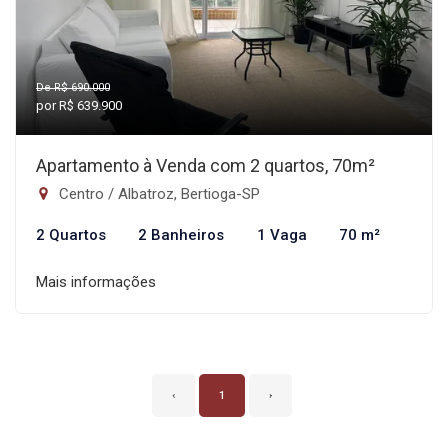
De R$ 690.000
por R$ 639.900
Apartamento à Venda com 2 quartos, 70m²
Centro / Albatroz, Bertioga-SP
2 Quartos
2 Banheiros
1 Vaga
70 m²
Mais informações
‹
1
›